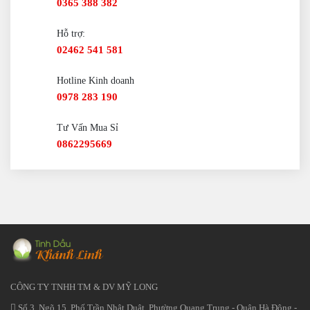
0365 388 382
Hỗ trợ:
02462 541 581
Hotline Kinh doanh
0978 283 190
Tư Vấn Mua Sỉ
0862295669
CÔNG TY TNHH TM & DV MỸ LONG
Số 3, Ngõ 15, Phố Trần Nhật Duật, Phường Quang Trung - Quận Hà Đông -