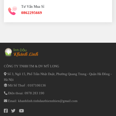
Tư Vấn Mua Sỉ
0862295669
CÔNG TY TNHH TM & DV MỸ LONG
Số 3, Ngõ 15, Phố Trần Nhật Duật, Phường Quang Trung - Quận Hà Đông -
Hà Nội
Mã Số Thuế : 0107106136
Điện thoại:
0978 283 190
Email:
khanhlinh.tinhdauthiennhien@gmail.com