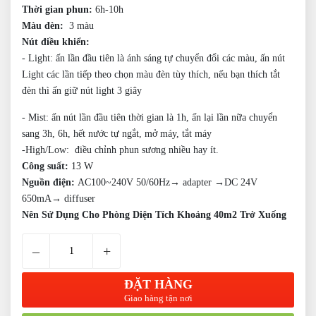
Thời gian phun:
6h-10h
Màu đèn:
3 màu
Nút điều khiển:
- Light: ấn lần đầu tiên là ánh sáng
tự chuyển đổi các màu, ấn nút
Light các lần tiếp theo chọn màu đèn tùy thích, nếu bạn thích tắt
đèn thì ấn giữ nút light 3 giây
- Mist: ấn nút lần đầu tiên thời gian là 1h, ấn lại lần nữa chuyển
sang 3h, 6h,
hết nước tự ngắt,
mở máy, tắt máy
-High/Low: điều chỉnh phun sương nhiều hay ít.
Công suất:
13 W
Nguồn điện:
AC100~240V 50/60Hz→ adapter →DC 24V
650mA→ diffuser
Nên Sử Dụng Cho Phòng Diện Tích Khoảng 40m2 Trở Xuống
–
+
ĐẶT HÀNG
Giao hàng tận nơi