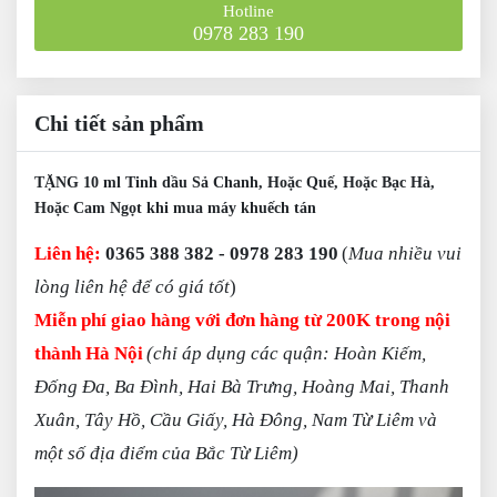
Hotline
0978 283 190
Chi tiết sản phẩm
TẶNG 10 ml Tinh dầu Sả Chanh, Hoặc Quế, Hoặc Bạc Hà,
Hoặc Cam Ngọt khi mua máy khuếch tán
L
iên hệ:
0365 388 382 - 0978 283 190
(
Mua nhiều vui
lòng liên hệ để có giá tốt
)
Miễn phí giao hàng với đơn hàng từ 200K trong nội
thành Hà Nội
(chỉ áp dụng các quận: Hoàn Kiếm,
Đống Đa, Ba Đình, Hai Bà Trưng, Hoàng Mai, Thanh
Xuân, Tây Hồ, Cầu Giấy, Hà Đông, Nam Từ Liêm và
một số địa điểm của Bắc Từ Liêm)