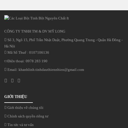
CÔNG TY TNHH TM & DV MỸ LONG
Số 3, Ngõ 15, Phố Trần Nhật Duật, Phường Quang Trung - Quận Hà Đông -
Hà Nội
Mã Số Thuế : 0107106136
Điện thoại:
0978 283 190
Email:
khanhlinh.tinhdauthiennhien@gmail.com
GIỚI THIỆU
Giới thiệu về chúng tôi
Chính sách quyền riêng tư
Tin tức và tư vấn