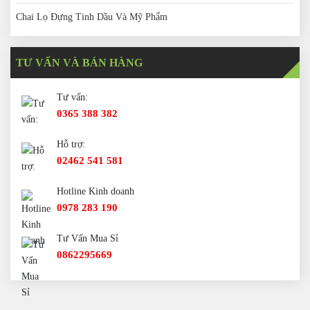
Chai Lọ Đựng Tinh Dầu Và Mỹ Phẩm
TƯ VẤN VÀ BÁN HÀNG
Tư vấn:
0365 388 382
Hỗ trợ:
02462 541 581
Hotline Kinh doanh
0978 283 190
Tư Vấn Mua Sỉ
0862295669