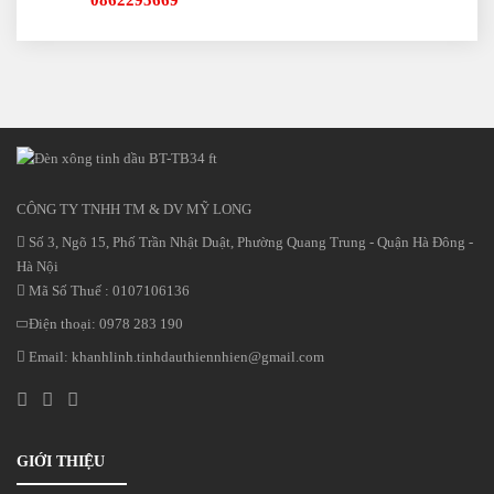
0862295669
CÔNG TY TNHH TM & DV MỸ LONG
Số 3, Ngõ 15, Phố Trần Nhật Duật, Phường Quang Trung - Quận Hà Đông -
Hà Nội
Mã Số Thuế : 0107106136
Điện thoại:
0978 283 190
Email:
khanhlinh.tinhdauthiennhien@gmail.com
GIỚI THIỆU