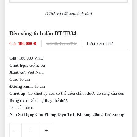
(Click vào để xem ảnh lớn)
Đèn xông tinh dầu BT-TB34
Giá cũ: 180.000 Đ
Giá:
180.000 Đ
Lượt xem: 882
Giá:
180,000 VNĐ
Chất liệu:
Gốm, Sứ
Xuất xứ:
Việt Nam
Cao
: 16 cm
Đường kính
: 13 cm
Chiêt áp
: Có chiết áp nên có thể điều chỉnh được độ sáng của đèn
Bóng đèn
: Dễ dàng thay thế được
Đèn cắm điện
Nên Sử Dụng Cho Phòng Diện Tích Khoảng 20m2 Trở Xuống
–
+