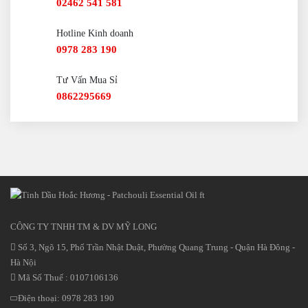
02462 541 581
Hotline Kinh doanh
0978 283 190
Tư Vấn Mua Sỉ
0862295669
CÔNG TY TNHH TM & DV MỸ LONG
Số 3, Ngõ 15, Phố Trần Nhật Duật, Phường Quang Trung - Quận Hà Đông -
Hà Nội
Mã Số Thuế : 0107106136
Điện thoại:
0978 283 190