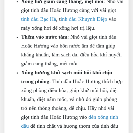
Xông hơi giảm căng thẳng, mệt mỏi
: Nhỏ vài
giọt tinh dầu Hoắc Hương cùng với vài giọt
tinh dầu Bạc Hà
, t
inh dầu Khuynh Diệp
vào
máy xông hơi để xông hơi trị liệu.
Thêm vào nước tắm
: Nhỏ vài giọt tinh dầu
Hoắc Hương vào bồn nước ấm để tắm giúp
kháng khuẩn, làm sạch da, điều hòa khí huyết,
giảm căng thẳng, mệt mỏi.
Xông hương khử sạch mùi hôi khó chịu
trong phòng
: Tinh dầu Hoắc Hương thích hợp
xông phòng điều hòa, giúp khử mùi hôi, diệt
khuẩn, diệt nấm mốc, và nhờ đó giúp phòng
trở nên thông thoáng, dễ chịu. Hãy nhỏ vài
giọt tinh dầu Hoắc Hương vào
đèn xông tinh
dầu
để tinh chất và hương thơm của tinh dầu