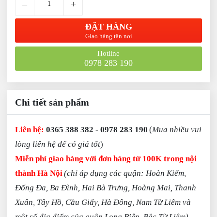
–
+
ĐẶT HÀNG
Giao hàng tận nơi
Hotline
0978 283 190
Chi tiết sản phẩm
L
iên hệ:
0365 388 382 - 0978 283 190
(
Mua nhiều vui
lòng liên hệ để có giá tốt
)
Miễn phí giao hàng với đơn hàng từ 100K trong nội
thành Hà Nội
(chỉ áp dụng các quận: Hoàn Kiếm,
Đống Đa, Ba Đình, Hai Bà Trưng, Hoàng Mai, Thanh
Xuân, Tây Hồ, Cầu Giấy, Hà Đông, Nam Từ Liêm và
một số địa điểm của quận Long Biên, Bắc Từ Liêm)