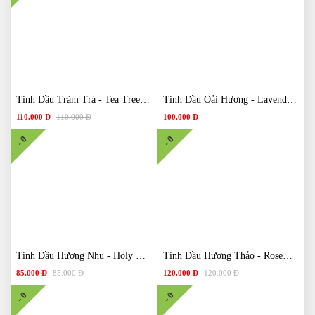
Tinh Dầu Tràm Trà - Tea Tree Essential Oil
Tinh Dầu Oải Hương - Lavender Essential Oil
110.000 Đ
110.000 Đ
100.000 Đ
- 0
- 0
Tinh Dầu Hương Nhu - Holy Basil Essential Oil
Tinh Dầu Hương Thảo - Rosemary Essential Oil
85.000 Đ
85.000 Đ
120.000 Đ
120.000 Đ
- 0
- 0