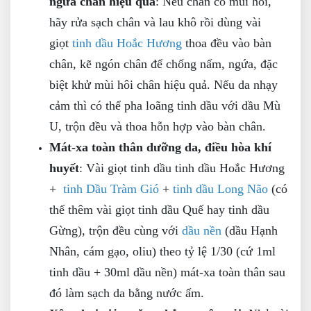
ngứa chân hiệu quả
: Nếu chân có mùi hôi,
hãy rửa sạch chân và lau khô rồi dùng vài
giọt
tinh dầu Hoắc Hương
thoa đều vào bàn
chân, kẽ ngón chân để chống nấm, ngứa, đặc
biệt khử mùi hôi chân hiệu quả. Nếu da nhạy
cảm thì có thể pha loãng tinh dầu với dầu Mù
U, trộn đều và thoa hỗn hợp vào bàn chân.
Mát-xa toàn thân dưỡng da, điều hòa khí
huyết
: Vài giọt tinh dầu tinh dầu Hoắc Hương
+
tinh Dầu Tràm Gió
+
tinh dầu Long Não
(có
thể thêm vài giọt tinh dầu Quế hay tinh dầu
Gừng), trộn đều cùng với
dầu nền
(dầu Hạnh
Nhân, cám gạo, oliu) theo tỷ lệ 1/30 (cứ 1ml
tinh dầu + 30ml dầu nền) mát-xa toàn thân sau
đó làm sạch da bằng nước ấm.