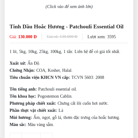
(Click vào để xem ảnh lớn)
Tinh Dầu Hoắc Hương - Patchouli Essential Oil
Giá cũ: 130.000 Đ
Giá:
130.000 Đ
Lượt xem: 3595
1 lít, 5kg, 10kg, 25kg, 100kg, 1 tấn: Liên hệ để có giá tốt nhất.
Xuất xứ:
Ấn Độ.
Chứng Nhận:
COA, Kosher, Halal.
Tiêu chuẩn viện KHCN VN cấp:
TCVN 5603: 2008
Tên tiếng anh:
Patchouli essential oil.
Tên khoa học:
Pogostemon Cablin.
Phương pháp chiết xuất:
Chưng cất lôi cuốn hơi nước.
Phần thực vật chiết xuất:
Lá
Mùi hương:
Ấm, ngọt, gỗ lá, thơm đặc trưng của hoắc hương.
Màu sắc:
Màu vàng sẫm.