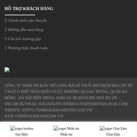
HỖ TRỢ KHÁCH HÀNG
Chính sách vận chuyển
Hướng dẫn mua hàng
Câu hỏi thường gặp
Phương thức thanh toán
CÔNG TY TNHH TM & DV MỸ LONG MÃ SỐ THUẾ: 0107106136 ĐỊA CHỈ: SỐ
3 NGÕ 15 PHỐ TRẦN NHẬT DUẬT, PHƯỜNG QUANG TRUNG, QUẬN HÀ
ĐÔNG - HÀ NỘI ĐIỆN THOẠI: 02462 541 581 HOTLINE: 0978 283 190 -
0365 388 382 EMAIL: KHANHLINH.TINHDAUTHIENNHIEN@GMAIL.COM
WEBSITE: HTTPS://TINHDAUKHANHLINH.COM.VN/
HTTP://TINHDAUKHANHLINH.VN/
Gọi điện
Nhắn tin
Chat Zalo