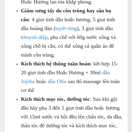
Hoắc Hương lan tỏa khắp phòng.
Giảm sưng tấy do côn trùng hay sâu bọ
cắn
: 4 giọt tinh dầu hoắc hương, 5 giọt tinh
dầu hoàng đàn (
tuyết tùng
), 3 giọt tinh dầu
khuynh diệp
, pha chế với 60g nước xông và
xông chỗ bị cắn, có thể xông cả quần áo để
tránh côn trùng.
Kích thích hệ thống tuần hoàn
: kết hợp 15-
20 giọt tinh dầu Hoắc Hương + 30ml
dầu
Jojoba
hoặc
dầu Oliu
sau đó massage lên toàn
cơ thể
Kích thích mọc tóc, dưỡng tóc
: Sau khi gội
đầu hãy pha 3 đến 5 giọt tinh dầu hoắc hương
với 15ml nước và bôi đều lên chân tóc, da đầu,
thân tóc để dưỡng tóc và kích thích mọc tóc,