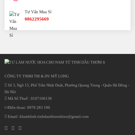
Tư Vấn Mua Sỉ
0862295669
CÔNG TY TNHH TM & DV MỸ LONG
Số 3, Ngõ 15, Phố Trần Nhật Duật, Phường Quang Trung - Quận Hà Đông -
Hà Nội
Mã Số Thuế : 0107106136
Điện thoại:
0978 283 190
Email:
khanhlinh.tinhdauthiennhien@gmail.com