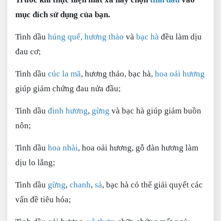
mục đích sử dụng của bạn.
Tinh dầu
húng quế,
hương thảo
và
bạc hà
đều làm dịu
đau cơ;
Tinh dầu
cúc la mã
, hương thảo, bạc hà,
hoa oải hương
giúp giảm chứng đau nửa đầu;
Tinh dầu
đinh hương
,
gừng
và bạc hà giúp giảm buồn
nôn;
Tinh dầu
hoa nhài
, hoa oải hương, gỗ đàn hương làm
dịu lo lắng;
Tinh dầu
gừng
,
chanh
,
sả
, bạc hà có thể giải quyết các
vấn đề tiêu hóa;