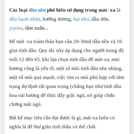
Các loại
dầu nền
phổ biến sử dụng trong mát- xa
là
dầu hạnh nhân
, hướng dương,
hạt nho
, dầu dừa,
jojoba
,
tầm xuân
...
Để mát -xa toàm thân bạn cần 20-30ml dầu nền và 10
giọt tinh dầu. Quy tắc này áp dụng cho người trong độ
tuổi 12 đến 65. khi lựa chọn tinh dầu để mát-xa, mùi
hương cũng là yếu tố, một số mùi tinh dầu nhẹ nhàng,
một số mùi quá mạnh, việc tìm ra mùi phù hợp với tâm
trạng dự định rất quan trọng (chẳng hạn như tinh dầu
hoa oải hương để thúc đẩy giấc ngủ, nó giúp chữa
chứng mất ngủ.
Bất kể mục tiêu cần đạt được là gì, mát-xa luôn có
nghĩa là để thư giãn tinh thần và thể chất.