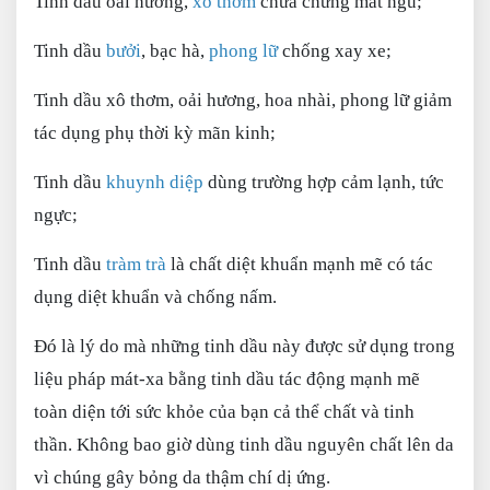
Tinh dầu oải hương,
xô thơm
chữa chứng mất ngủ;
Tinh dầu
bưởi
, bạc hà,
phong lữ
chống xay xe;
Tinh dầu xô thơm, oải hương, hoa nhài, phong lữ giảm
tác dụng phụ thời kỳ mãn kinh;
Tinh dầu
khuynh diệp
dùng trường hợp cảm lạnh, tức
ngực;
Tinh dầu
tràm trà
là chất diệt khuẩn mạnh mẽ có tác
dụng diệt khuẩn và chống nấm.
Đó là lý do mà những tinh dầu này được sử dụng trong
liệu pháp mát-xa bằng tinh dầu tác động mạnh mẽ
toàn diện tới sức khỏe của bạn cả thể chất và tinh
thần. Không bao giờ dùng tinh dầu nguyên chất lên da
vì chúng gây bỏng da thậm chí dị ứng.