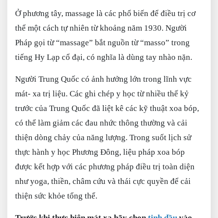
Ở phương tây, massage là các phổ biến để điều trị cơ
thể một cách tự nhiên từ khoảng năm 1930. Người
Pháp gọi từ “massage” bắt nguồn từ “masso” trong
tiếng Hy Lạp cổ đại, có nghĩa là dùng tay nhào nặn.
Người Trung Quốc có ảnh hưởng lớn trong lĩnh vực
mát- xa trị liệu. Các ghi chép y học từ nhiều thế kỷ
trước của Trung Quốc đã liệt kê các kỹ thuật xoa bóp,
có thể làm giảm các đau nhức thông thường và cải
thiện dòng chảy của năng lượng. Trong suốt lịch sử
thực hành y học Phương Đông, liệu pháp xoa bóp
được kết hợp với các phương pháp điều trị toàn diện
như yoga, thiền, châm cứu và thái cực quyền để cải
thiện sức khỏe tổng thể.
Trước khi thực hiện mát xa hãy chọn
tinh dầu
vào