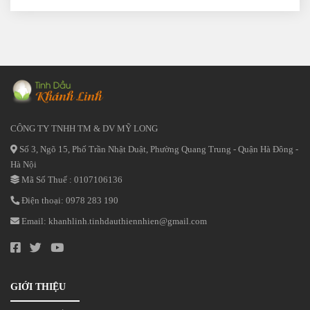
CÔNG TY TNHH TM & DV MỸ LONG
Số 3, Ngõ 15, Phố Trần Nhật Duật, Phường Quang Trung - Quận Hà Đông -
Hà Nội
Mã Số Thuế : 0107106136
Điện thoại:
0978 283 190
Email:
khanhlinh.tinhdauthiennhien@gmail.com
GIỚI THIỆU