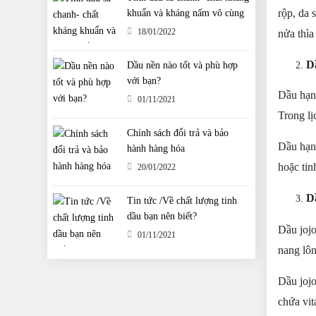
rộp, da 
khuẩn và kháng nấm vô cùng
tuyệt vời
18/01/2022
nửa thìa
D
Dầu nền nào tốt và phù hợp
với bạn?
D
ầu hạ
01/11/2021
Trong lị
Chính sách đổi trả và bảo
Dầu hạnh
hành hàng hóa
hoặc tin
20/01/2022
D
Tin tức /Về chất lượng tinh
dầu bạn nên biết?
Dầu jojo
01/11/2021
nang lô
Dầu jojo
chứa vit