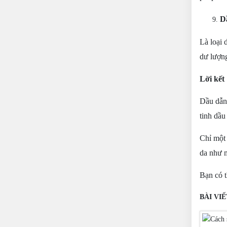
D
Là loại 
dư lượn
Lời kết
Dầu dẫn 
tinh dầu
Chỉ một 
da như m
Bạn có t
BÀI VI