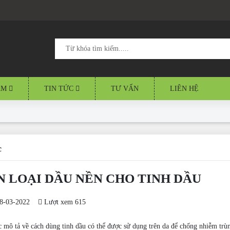
ẨM
TIN TỨC
TƯ VẤN
LIÊN HỆ
c
N LOẠI DẦU NỀN CHO TINH DẦU
8-03-2022
Lượt xem 615
 mô tả về cách dùng tinh dầu có thể được sử dụng trên da để chống nhiễm trùn