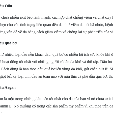
ầu Oliu
 chứa nhiều axit béo lành mạnh, các hợp chất chống viêm và chất oxy 
hẹn cho các tình trạng liên quan đến da như viêm da tiết bã nhờn, bện
ững vấn đề về da bằng cách giảm viêm và chống lại sự phát triển của v
ầu quả bơ
hư nhiều loại dầu
nền
khác, dầu quả bơ có nhiều lợi ích sức khỏe khi 
ó hoạt động tốt nhất với những người có làn da khô và thô ráp. Dầu bơ 
 Cách dùng là bạn thoa dầu quả bơ lê
n
vùng da khô, gót chân nứt lẻ. 
giọt bất kỳ loại tinh d
ầu an toàn nào với nửa thìa cà phê dầu quả bơ, t
ầu Argan
n là một trong những dầu nền tốt nhất cho da của bạn vì nó chứa axit b
tamin E. Nó thường có trong các sản phẩm mỹ phẩm vì khi thoa trên da 