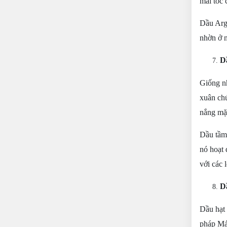
mái tóc 
Dầu Arg
nhờn ở n
D
Giống nh
xuân chứ
nắng mặt
Dầu tầm 
nó hoạt 
với các 
D
Dầu hạt 
pháp Mát