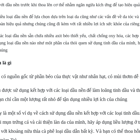
với dầu nền trước khi thoa lên cơ thể nhằm ngăn ngừa kích ứng để tạo hiệu qu
iều loại dầu nền để lựa chọn dựa trên loại da cũng như các vấn đề về da tóc v
oàn hiệu quả nhưng chúng cũng đi kèm với rất nhiều lợi ích sức khỏe của riêng
ác loại dầu nền sẵn chứa nhiều axit béo thiết yếu, chất chống oxy hóa, các hợ
ụng loại dầu nền nào như một phần của thói quen sử dụng tinh dầu của mình, h
húng
n
là gì
có nguồn gốc từ phần béo của thực vật như nhân hạt, có mùi thơm dễ 
u
được sử dụng kết hợp với các loại dầu
nền
để làm loãng t
inh dầu
và th
ạn chỉ cần một lượng rất nhỏ để tận dụng nhiều lợi ích của chúng
 là một số ví dụ về cách sử dụng d
ầ
u
nền
kết hợp với các loại tinh dầ
i mụn trứng cá và cải thiện làn da của mình, hãy áp dụng liều lượng ở 
 với khoảng nửa thìa cà phê loại dầu dẫn bất kỳ
. V
à bạn có thể thoa h