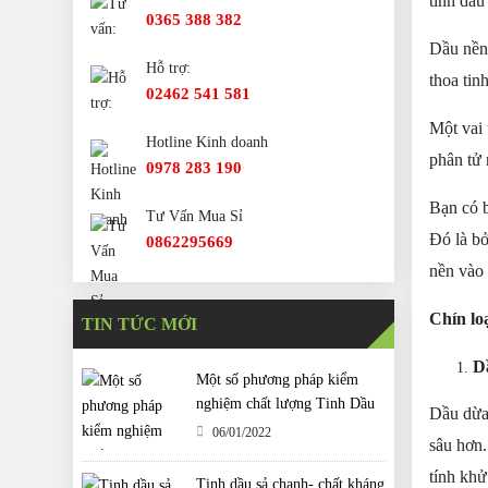
tinh dầu
0365 388 382
Dầu nền
Hỗ trợ:
thoa tin
02462 541 581
Một vai 
Hotline Kinh doanh
phân tử
0978 283 190
Bạn có b
Tư Vấn Mua Sỉ
Đó là bở
0862295669
nền
và
o
Chín
lo
TIN TỨC MỚI
D
Một số phương pháp kiểm
nghiệm chất lượng Tinh Dầu
Dầu dừa
06/01/2022
sâu hơn.
tính khử
Tinh dầu sả chanh- chất kháng