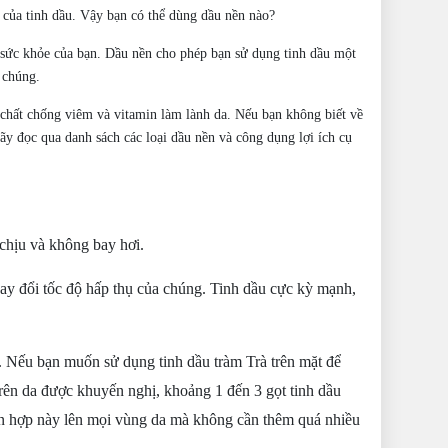
ả của tinh dầu. Vậy bạn có thể dùng dầu nền nào?
à sức khỏe của bạn. Dầu nền cho phép bạn sử dụng tinh dầu một
 chúng.
p chất chống viêm và vitamin làm lành da. Nếu bạn không biết về
ãy đọc qua danh sách các loại dầu nền và công dụng lợi ích cụ
chịu và không bay hơi.
ay đổi tốc độ hấp thụ của chúng. Tinh dầu cực kỳ mạnh,
u. Nếu bạn muốn sử dụng tinh dầu tràm Trà trên mặt để
trên da được khuyến nghị, khoảng 1 đến 3 gọt tinh dầu
ỗn hợp này lên mọi vùng
da
mà không cần thêm quá nhiều