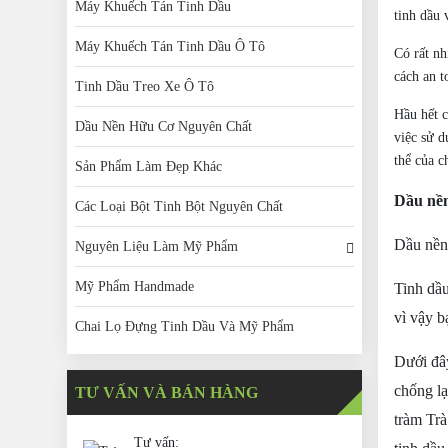
Máy Khuếch Tán Tinh Dầu
tinh dầu 
Máy Khuếch Tán Tinh Dầu Ô Tô
Có rất nh
cách an t
Tinh Dầu Treo Xe Ô Tô
Hầu hết c
Dầu Nền Hữu Cơ Nguyên Chất
việc sử d
thể của c
Sản Phẩm Làm Đẹp Khác
Dầu
nề
Các Loại Bột Tinh Bột Nguyên Chất
Dầu nền 
Nguyên Liệu Làm Mỹ Phẩm
Mỹ Phẩm Handmade
Tinh dầ
vì vậy b
Chai Lọ Đựng Tinh Dầu Và Mỹ Phẩm
Dưới đây
chống lạ
TƯ VẤN VÀ BÁN HÀNG
tràm Trà
Tư vấn: