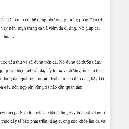
hóa. Dầu oliu có thể dùng như một phương pháp điều trị
h vẩy nến, mụn trứng cá và viêm da dị ứng. Nó giúp cải
i khuẩn.
được tiêu thụ và sử dụng trên da. Nó dùng để dưỡng ẩm,
giúp cải thiện kết cấu da, tẩy trang và dưỡng ẩm cho tóc
Sử dụng dầu quả bơ như một loại dầu
nền
tinh dầu, hãy kết
hoa đều hỗn hợp lên vùng da nào cần quan tâm.
éo omega-6, axit linoleic, chất chống oxy hóa, và vitamin
thúc đẩy tế bào phát triển, tăng cường sức khỏe làn da và