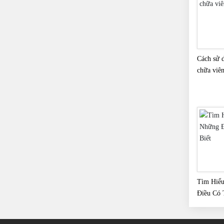
Cách sử d
chữa viê
Tìm Hiể
Điều Có 