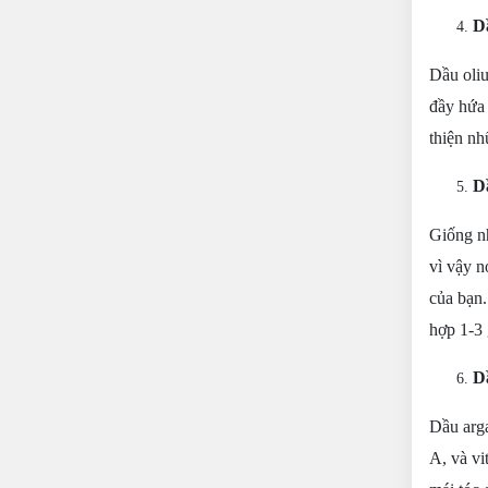
D
Dầu oliu
đầy hứa 
thiện nh
D
Giống n
vì vậy n
của bạn.
hợp 1-3 
D
Dầu arga
A, và vi