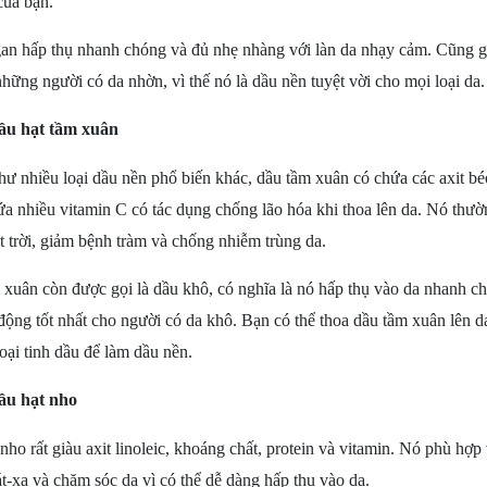
của bạn.
an hấp thụ nhanh chóng và đủ nhẹ nhàng với làn da nhạy cảm. Cũng g
hững người có da nhờn, vì thế nó là dầu nền tuyệt vời cho mọi loại da.
ầu hạt tầm xuân
ư nhiều loại dầu nền phổ biến khác, dầu tầm xuân có chứa các axit béo 
a nhiều vitamin C có tác dụng chống lão hóa khi thoa lên da. Nó thườ
 trời, giảm bệnh tràm và chống nhiễm trùng da.
xuân còn được gọi là dầu khô, có nghĩa là nó hấp thụ vào da nhanh ch
động tốt nhất cho người có da khô. Bạn có thể thoa dầu tầm xuân lên 
loại tinh dầu để làm dầu nền.
ầu hạt nho
nho rất giàu axit linoleic, khoáng chất, protein và vitamin. Nó phù hợp
-xa và chăm sóc da vì có thể dễ dàng hấp thụ vào da.