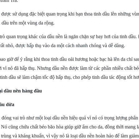
 tràm Trà.
 được s
ử dụng đặc
biệt q
uan trọng khi bạn
t
hoa tinh dầu lên những vù
h dầu trên một vùng da rộng.
trò quan trọng khác của dầu
nền
là ngăn chặn sự bay hơi của tinh dầu. 
rất nhỏ, được hấp thụ vào da một cách nhanh chóng và dễ dàng.
ao giờ để ý rằng khi thoa tinh dầu oải hương hoặc bạc hà lên
da
chỉ s
i vì nó đã hấp thụ. Nhưng
dầu nền
được làm từ các phần nhiều chất bé
tinh dầu sẽ làm chậm tốc độ hấp thụ, cho phép tinh dầu tác động tốt hơ
ại dầu
nền
hàng đầu
ầu dừa
 đóng vai trò như một loại
d
ầu
nền
hiệu quả
vì
nó có trọng lượng phân
 Nó cũng chứa chất béo bão hòa giúp giữ ẩm cho da, đồng thời mang l
 trùng và kháng khuẩn, vì vậy nó là loại dầu
nền
hoàn hảo để làm giảm 