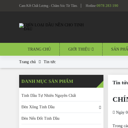
0978 283 190
Cam Kết Chất Lượng - Chăm Sóc Từ Tâm.
Hotline
TRANG CHỦ
GIỚI THIỆU
SẢN PH
Trang chủ
Tin tức
DANH MỤC SẢN PHẨM
Tin tứ
Tinh Dầu Tự Nhiên Nguyên Chất
CHÍ
Đèn Xông Tinh Dầu
Ngày 0
Đèn Nến Đốt Tinh Dầu
Trong các