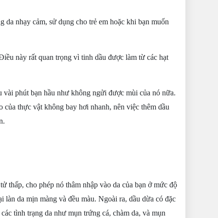
ng da nhạy cảm, sử dụng cho trẻ em hoặc khi bạn muốn
Điều này rất quan trọng vì tinh dầu được làm từ các hạt
au
vài phút
bạn hầu như không ngửi được mùi của nó nữa.
o của thực vật không bay hơi nhanh, nên việc thêm
dầu
n.
 tử thấp, cho phép nó thâm nhập vào da của bạn ở mức độ
ại làn da mịn màng và đều màu. Ngoài ra,
d
ầu dừa có đặc
các tình trạng da như mụn trứng cá, chàm da, và mụn