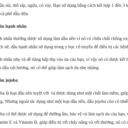
sần sùi, thô ráp, ngứa, có vảy
. Bạn s
ử dụng
bằng cách k
ết hợp 1 đến 3 
 cà phê dầu dừa.
ầu hạnh nhân
nh nhân thường được sử dụng làm
dầ
u
nền
vì nó có chứa chất chống ox
ch sử,
dầu hạnh nhân
sử dụng trong y học cổ truyền để điều trị các b
 nhân nhẹ và dễ dàng hấp thụ vào da của bạn, vì vậy nó có được kết h
h dầu oải hương, nó có thể giú
p làm sạch
da nhẹ nhàng.
ầu jojoba
ba là loại dầu
nền
tuyệt vời
và được dùng như một chất làm mềm, giúp 
ng. Nhưng ngoài tác dụng như một loại dầu
nền
, dầu jojoba còn có nhiề
ba có thể được sử dụng để dưỡng ẩm, bảo vệ và làm sạch da của bạn, v
amin E và Vitamin B, giúp điều trị vết cháy nắng và vết thương, nó có