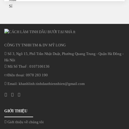
CÔNG TY TNHH TM & DV MỸ LONG
Số 3, Ngõ 15, Phố Trần Nhật Duật, Phường Quang Trung - Quận Hà Đông -
Hà Nội
Mã Số Thuế : 0107106136
Điện thoại:
0978 283 190
Email:
khanhlinh.tinhdauthiennhien@gmail.com
GIỚI THIỆU
Giới thiệu về chúng tôi