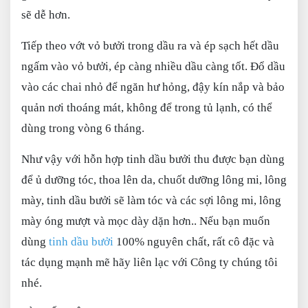
sẽ dễ hơn.
Tiếp theo vớt vỏ bưởi trong dầu ra và ép sạch hết dầu
ngấm vào vỏ bưởi, ép càng nhiều dầu càng tốt. Đổ dầu
vào các chai nhỏ để ngăn hư hỏng, đậy kín nắp và bảo
quản nơi thoáng mát, không để trong tủ lạnh, có thể
dùng trong vòng 6 tháng.
Như vậy với hỗn hợp tinh dầu bưởi thu được bạn dùng
để ủ dưỡng tóc, thoa lên da, chuốt dưỡng lông mi, lông
mày, tinh dầu bưởi sẽ làm tóc và các sợi lông mi, lông
mày óng mượt và mọc dày dặn hơn.. Nếu bạn muốn
dùng
tinh dầu bưởi
100% nguyên chất, rất cô đặc và
tác dụng mạnh mẽ hãy liên lạc với Công ty chúng tôi
nhé.