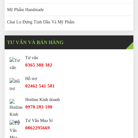
Mỹ Phẩm Handmade
Chai Lọ Đựng Tinh Dầu Và Mỹ Phẩm
TƯ VẤN VÀ BÁN HÀNG
Tư vấn:
0365 388 382
Hỗ trợ:
02462 541 581
Hotline Kinh doanh
0978 283 190
Tư Vấn Mua Sỉ
0862295669