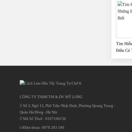
Tìm Hiể
Điều Có 
CÔNG TY TNHH TM & DV MỸ LONG
Số 3, Ngõ 15, Phố Trần Nhật Duật, Phường Quang Trung -
Quận Hà Đông - Hà Nội
Mã Số Thuế : 0107106136
Điện thoại:
0978 283 190