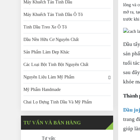
Máy Khuếch Tán Tinh Dầu
lông và c
mở ra, tạ
Máy Khuếch Tán Tinh Dầu Ô Tô
trước khi
Tinh Dầu Treo Xe Ô Tô
Dầu Nền Hữu Cơ Nguyên Chất
Dầu tẩy
Sản Phẩm Làm Đẹp Khác
sản phẩ
tuổi tá
Các Loại Bột Tinh Bột Nguyên Chất
sau đây
Nguyên Liệu Làm Mỹ Phẩm
khỏe mạ
Mỹ Phẩm Handmade
Thành 
Chai Lọ Đựng Tinh Dầu Và Mỹ Phẩm
Dầu jo
trang đ
TƯ VẤN VÀ BÁN HÀNG
giúp là
Tư vấn: