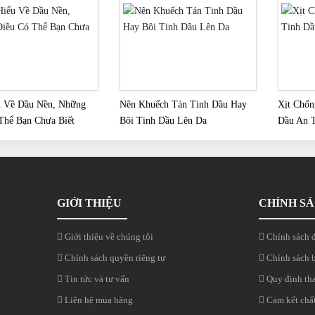
u Về Dầu Nền, Những
Nên Khuếch Tán Tinh Dầu Hay
Xịt Chốn
Thể Bạn Chưa Biết
Bôi Tinh Dầu Lên Da
Dầu An T
GIỚI THIỆU
CHÍNH S
Giới thiệu về chúng tôi
Chính sách đ
Chính sách quyền riêng tư
Chính sách 
Tin tức và tư vấn
Quy định th
Liên hệ mua hàng
Cam kết chấ