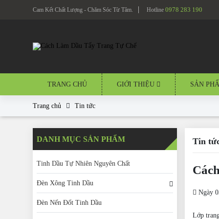
0978 283 190
Cam Kết Chất Lượng - Chăm Sóc Từ Tâm.
Hotline
TRANG CHỦ
GIỚI THIỆU
SẢN PH
Trang chủ
Tin tức
DANH MỤC SẢN PHẨM
Tin tứ
Tinh Dầu Tự Nhiên Nguyên Chất
Cách
Đèn Xông Tinh Dầu
Ngày 0
Đèn Nến Đốt Tinh Dầu
Lớp trang