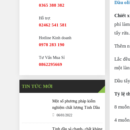
Dầu ol
0365 388 382
Chiết x
Hỗ trợ:
phỉ làm
02462 541 581
tẩy rửa
Hotline Kinh doanh
0978 283 190
Thêm n
Tư Vấn Mua Sỉ
Lắc đều
0862295669
một làn
Dầu tẩy
TIN TỨC MỚI
Tỷ lệ t
Một số phương pháp kiểm
8 muỗn
nghiệm chất lượng Tinh Dầu
06/01/2022
4 muỗng
Tinh dầu sả chanh- chất kháng