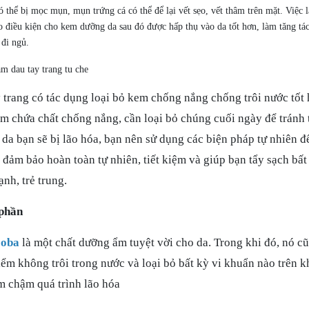
ó thể bị mọc mụn, mụn trứng cá có thể để lại vết sẹo, vết thâm trên mặt. Việc
o điều kiện cho kem dưỡng da sau đó được hấp thụ vào da tốt hơn, làm tăng tá
 đi ngủ.
 trang có tác dụng loại bỏ kem chống nắng chống trôi nước tố
m chứa chất chống nắng, cần loại bỏ chúng cuối ngày để tránh t
c da bạn sẽ bị lão hóa, bạn nên sử dụng các biện pháp tự nhiên đ
 đảm bảo hoàn toàn tự nhiên, tiết kiệm và giúp bạn tẩy sạch bất
nh, trẻ trung.
phần
joba
là một chất dưỡng ẩm tuyệt vời cho da. Trong khi đó, nó cũn
iểm không trôi trong nước và loại bỏ bất kỳ vi khuẩn nào trên 
m chậm quá trình lão hóa