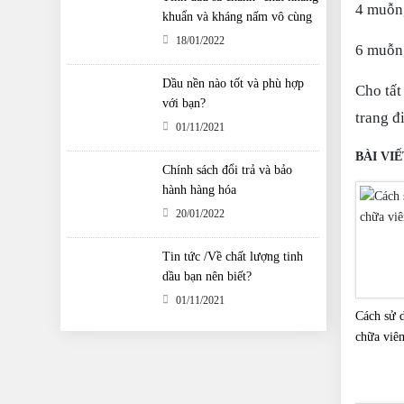
4 muỗng
khuẩn và kháng nấm vô cùng
tuyệt vời
18/01/2022
6 muỗng
Dầu nền nào tốt và phù hợp
Cho tất
với bạn?
trang đ
01/11/2021
BÀI VI
Chính sách đổi trả và bảo
hành hàng hóa
20/01/2022
Tin tức /Về chất lượng tinh
dầu bạn nên biết?
01/11/2021
Cách sử d
chữa viê