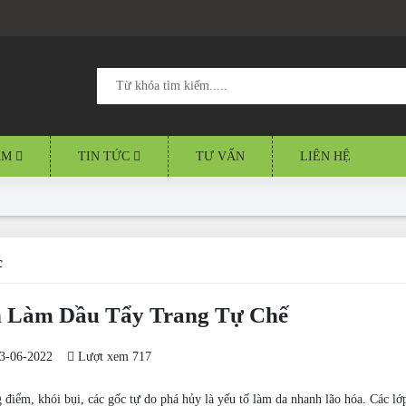
ẨM
TIN TỨC
TƯ VẤN
LIÊN HỆ
c
 Làm Dầu Tẩy Trang Tự Chế
3-06-2022
Lượt xem 717
 điểm, khói bụi, các gốc tự do phá hủy là yếu tố làm da nhanh lão hóa. Các lớp