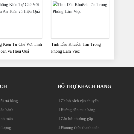
g Kiến Tự Chế Với Tinh
Tinh Dầu Khuếch Tán Trong
oàn và Hiệu Quả
Phòng Làm Việc
ÁCH
HỖ TRỢ KHÁCH HÀNG
ổi trả hàng
Chính sách vận chuyển
bảo hành
Hướng dẫn mua hàng
anh toán
Câu hỏi thường gặp
t lượng
Phương thức thanh toán