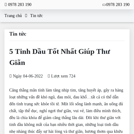
0978 283 190
0978 283 190
Trang chủ
Tin tức
Tin tức
5 Tinh Dầu Tốt Nhất Giúp Thư
Giãn
Ngày 04-06-2022
Lượt xem 724
Căng thẳng mãn tính làm tăng nhịp tim, tăng huyết áp, gây ra hàng
loạt những vấn đề khó ngủ, đau mỏi, đau khổ…tất cả có thể dẫn
đến tình trạng sức khỏe tồi tệ. Một lối sống lành mạnh, ăn uống đủ
chất, tập thể dục, nghỉ ngơi thư giãn, vui vẻ, làm điều mình thích,
đều là chìa khóa để giảm căng thẳng lâu dài. Đôi khi thư giãn với
tinh dầu không mất của bạn nhiều thời gian, những loại tinh dầu
nhẹ nhàng thúc đẩy sự hài lòng và thư giãn, hương thơm qua khứu