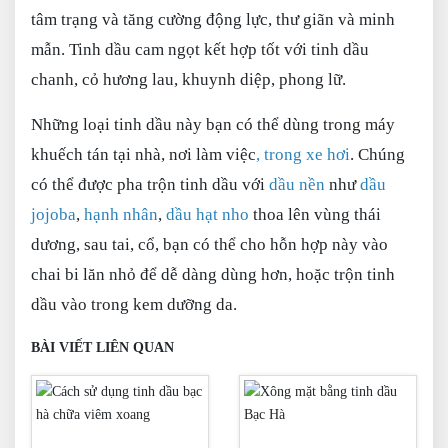
tâm trạng và tăng cường động lực, thư giãn và minh
mẫn. Tinh dầu cam ngọt kết hợp tốt với tinh dầu
chanh, cỏ hương lau, khuynh diệp, phong lữ.
Những loại tinh dầu này bạn có thể dùng trong máy
khuếch tán tại nhà, nơi làm việc
, trong xe hơi
. Chúng
có thể được pha trộn tinh dầu với
dầu nền
như
dầu
jojoba
,
hạnh nhân
,
dầu hạt nho
thoa lên vùng thái
dương, sau tai, cổ, bạn có thể cho hỗn hợp này vào
chai bi lăn nhỏ để dễ dàng dùng hơn, hoặc trộn tinh
dầu vào trong kem dưỡng da.
BÀI VIẾT LIÊN QUAN