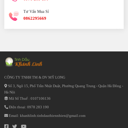
Tư Vấn Mua Sỉ
0862295669
CÔNG TY TNHH TM & DV MỸ LONG
Số 3, Ngõ 15, Phố Trần Nhật Duật, Phường Quang Trung - Quận Hà Đông -
Hà Nội
Mã Số Thuế : 0107106136
Điện thoại:
0978 283 190
Email:
khanhlinh.tinhdauthiennhien@gmail.com