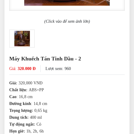
(Click vào để xem ảnh lớn)
Máy Khuếch Tán Tinh Dầu - 2
Giá:
320.000 Đ
Lượt xem: 960
Giá:
320,000 VNĐ
Chất liệu:
ABS+PP
Cao
: 16,8 cm
Đường kính
: 14,8 cm
Trọng lượng:
0,65 kg
Dung tích:
400 ml
Tự động ngắt:
C
ó
Hẹn giờ:
1h, 2h, 6h