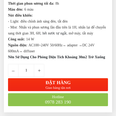
Thời gian phun sương
tối đa
:
8h
Màu đèn:
6 màu
Nút điều khiển:
- Light: điều chỉnh ánh sáng đèn, tắt đèn
- Mist: Nhấn và
phun sương lần đầu tiên là 1H, nhấn lại để chuyển
sang thời gian 3H, 6H,
hết nước tự ngắt,
mở máy, tắt máy
Công suất:
14 W
Nguồn điện:
AC100~240V 50/60Hz→ adapter →DC 24V
600mA→ diffuser
Nên Sử Dụng Cho Phòng Diện Tích Khoảng 30m2 Trở Xuống
–
+
ĐẶT HÀNG
Giao hàng tận nơi
Hotline
0978 283 190