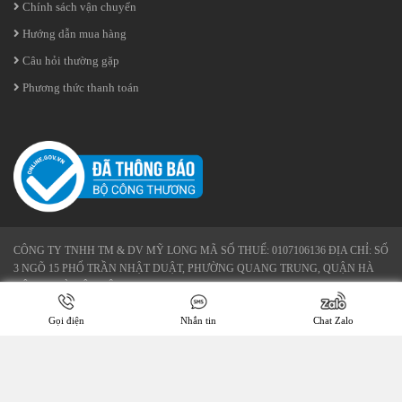
Chính sách vận chuyển
Hướng dẫn mua hàng
Câu hỏi thường gặp
Phương thức thanh toán
CÔNG TY TNHH TM & DV MỸ LONG MÃ SỐ THUẾ: 0107106136 ĐỊA CHỈ: SỐ
3 NGÕ 15 PHỐ TRẦN NHẬT DUẬT, PHƯỜNG QUANG TRUNG, QUẬN HÀ
ĐÔNG - HÀ NỘI ĐIỆN THOẠI: 02462 541 581 HOTLINE: 0978 283 190 -
0365 388 382 EMAIL: KHANHLINH.TINHDAUTHIENNHIEN@GMAIL.COM
Gọi điện
Nhắn tin
Chat Zalo
WEBSITE: HTTPS://TINHDAUKHANHLINH.COM.VN/
HTTP://TINHDAUKHANHLINH.VN/