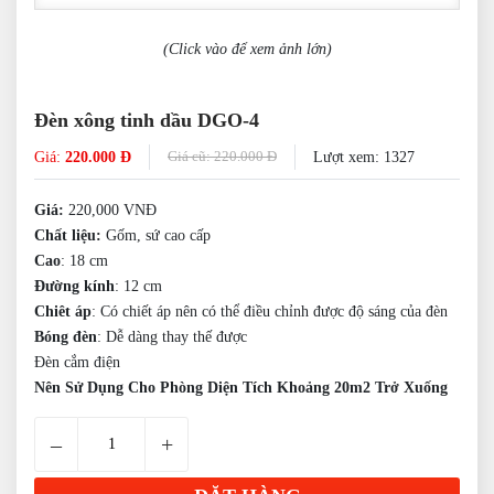
(Click vào để xem ảnh lớn)
Đèn xông tinh dầu DGO-4
Giá cũ: 220.000 Đ
Giá:
220.000 Đ
Lượt xem: 1327
Giá:
22
0,000 VNĐ
Chất liệu:
Gốm
, sứ cao cấp
Cao
:
18
cm
Đường kính
:
12
cm
Chiêt áp
: Có chiết áp nên có thể điều chỉnh được độ sáng của đèn
Bóng đèn
: Dễ dàng thay thế được
Đèn cắm điện
Nên Sử Dụng Cho Phòng Diện Tích Khoảng 20m2 Trở Xuống
–
+