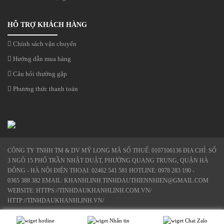
HỖ TRỢ KHÁCH HÀNG
Chính sách vận chuyển
Hướng dẫn mua hàng
Câu hỏi thường gặp
Phương thức thanh toán
CÔNG TY TNHH TM & DV MỸ LONG MÃ SỐ THUẾ: 0107106136 ĐỊA CHỈ: SỐ
3 NGÕ 15 PHỐ TRẦN NHẬT DUẬT, PHƯỜNG QUANG TRUNG, QUẬN HÀ
ĐÔNG - HÀ NỘI ĐIỆN THOẠI: 02462 541 581 HOTLINE: 0978 283 190 -
0365 388 382 EMAIL: KHANHLINH.TINHDAUTHIENNHIEN@GMAIL.COM
WEBSITE: HTTPS://TINHDAUKHANHLINH.COM.VN/
HTTP://TINHDAUKHANHLINH.VN/