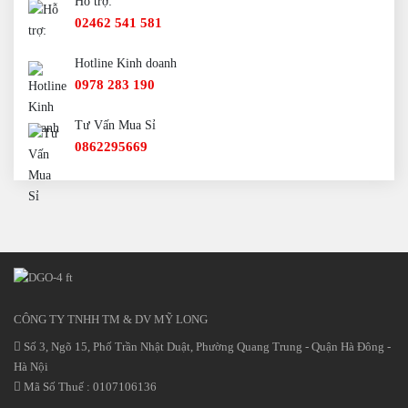
Hỗ trợ:
02462 541 581
Hotline Kinh doanh
0978 283 190
Tư Vấn Mua Sỉ
0862295669
CÔNG TY TNHH TM & DV MỸ LONG
Số 3, Ngõ 15, Phố Trần Nhật Duật, Phường Quang Trung - Quận Hà Đông -
Hà Nội
Mã Số Thuế : 0107106136